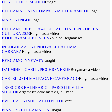
I PINOCCHI DI MAURO
Luoghi
BERGAMASCA IN COMPAGNIA DI UN AMICO
Luoghi
MARTINENGO
Luoghi
BERGAMO BRESCIA – CAPITALE ITALIANA DELLA
CULTURA 2023
Bergamasca video
ETIOPIA- AMARE ONLUS
Youtube Bergamasca
INAUGURAZIONE NUOVA ACCADEMIA
CARRARA
Bergamasca video
BERGAMO INNEVATA
Luoghi
DALMINE – OASI IL PICCHIO VERDE
Bergamasca video
CASTELLO DI MALPAGA E CAVERNAGO
Bergamasca video
TRESCORE BALNEARIO – PARCO DI VILLA
SUARDI
Bergamasca delle meraviglie,Eventi
EVOLUZIONI SUL LAGO D’ISEO
Eventi
PIANURA BERGAMASCA
Luoghi