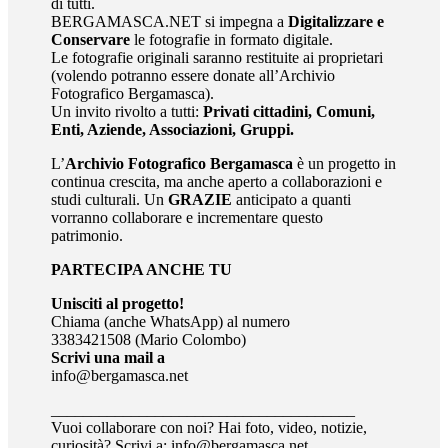
di tutti.
BERGAMASCA.NET si impegna a
Digitalizzare e
Conservare
le fotografie in formato digitale.
Le fotografie originali saranno restituite ai proprietari
(volendo potranno essere donate all’Archivio
Fotografico Bergamasca).
Un invito rivolto a tutti:
Privati cittadini, Comuni,
Enti, Aziende, Associazioni, Gruppi.
L’
Archivio Fotografico Bergamasca
è un progetto in
continua crescita, ma anche aperto a collaborazioni e
studi culturali. Un
GRAZIE
anticipato a quanti
vorranno collaborare e incrementare questo
patrimonio.
PARTECIPA ANCHE TU
Unisciti al progetto!
Chiama (anche WhatsApp) al numero
3383421508 (Mario Colombo)
Scrivi una mail a
info@bergamasca.net
______________________________________
Vuoi collaborare con noi? Hai foto, video, notizie,
curiosità? Scrivi a: info@bergamasca.net