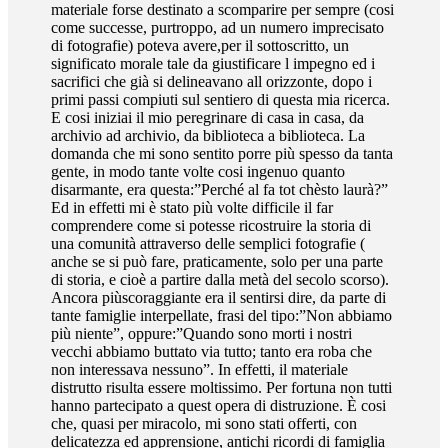
materiale forse destinato a scomparire per sempre (cosi
come successe, purtroppo, ad un numero imprecisato
di fotografie) poteva avere,per il sottoscritto, un
significato morale tale da giustificare l impegno ed i
sacrifici che già si delineavano all orizzonte, dopo i
primi passi compiuti sul sentiero di questa mia ricerca.
E cosi iniziai il mio peregrinare di casa in casa, da
archivio ad archivio, da biblioteca a biblioteca. La
domanda che mi sono sentito porre più spesso da tanta
gente, in modo tante volte cosi ingenuo quanto
disarmante, era questa:”Perché al fa tot chèsto laurà?”
Ed in effetti mi è stato più volte difficile il far
comprendere come si potesse ricostruire la storia di
una comunità attraverso delle semplici fotografie (
anche se si può fare, praticamente, solo per una parte
di storia, e cioè a partire dalla metà del secolo scorso).
Ancora piùscoraggiante era il sentirsi dire, da parte di
tante famiglie interpellate, frasi del tipo:”Non abbiamo
più niente”, oppure:”Quando sono morti i nostri
vecchi abbiamo buttato via tutto; tanto era roba che
non interessava nessuno”. In effetti, il materiale
distrutto risulta essere moltissimo. Per fortuna non tutti
hanno partecipato a quest opera di distruzione. È cosi
che, quasi per miracolo, mi sono stati offerti, con
delicatezza ed apprensione, antichi ricordi di famiglia