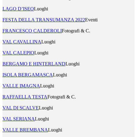
LAGO D’ISEO
Luoghi
FESTA DELLA TRANSUMANZA 2022
Eventi
FRANCESCO CALDEROLI
Fotografi & C.
VAL CAVALLINA
Luoghi
VAL CALEPIO
Luoghi
BERGAMO E HINTERLAND
Luoghi
ISOLA BERGAMASCA
Luoghi
VALLE IMAGNA
Luoghi
RAFFAELLA TESTA
Fotografi & C.
VAL DI SCALVE
Luoghi
VAL SERIANA
Luoghi
VALLE BREMBANA
Luoghi