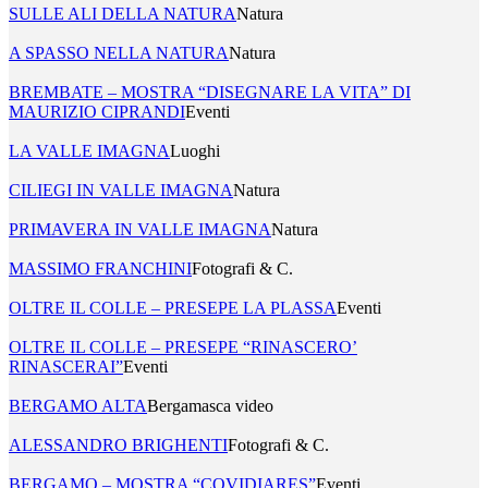
SULLE ALI DELLA NATURA
Natura
A SPASSO NELLA NATURA
Natura
BREMBATE – MOSTRA “DISEGNARE LA VITA” DI
MAURIZIO CIPRANDI
Eventi
LA VALLE IMAGNA
Luoghi
CILIEGI IN VALLE IMAGNA
Natura
PRIMAVERA IN VALLE IMAGNA
Natura
MASSIMO FRANCHINI
Fotografi & C.
OLTRE IL COLLE – PRESEPE LA PLASSA
Eventi
OLTRE IL COLLE – PRESEPE “RINASCERO’
RINASCERAI”
Eventi
BERGAMO ALTA
Bergamasca video
ALESSANDRO BRIGHENTI
Fotografi & C.
BERGAMO – MOSTRA “COVIDIARES”
Eventi