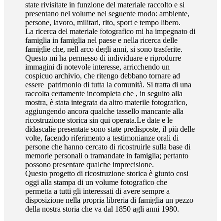
state rivisitate in funzione del materiale raccolto e si
presentano nel volume nel seguente modo: ambiente,
persone, lavoro, militari, rito, sport e tempo libero.
La ricerca del materiale fotografico mi ha impegnato di
famiglia in famiglia nel paese e nella ricerca delle
famiglie che, nell arco degli anni, si sono trasferite.
Questo mi ha permesso di individuare e riprodurre
immagini di notevole interesse, arricchendo un
cospicuo archivio, che ritengo debbano tornare ad
essere patrimonio di tutta la comunità. Si tratta di una
raccolta certamente incompleta che , in seguito alla
mostra, è stata integrata da altro materile fotografico,
aggiungendo ancora qualche tassello mancante alla
ricostruzione storica sin qui operata.Le date e le
didascalie presentate sono state predisposte, il più delle
volte, facendo riferimento a testimonianze orali di
persone che hanno cercato di ricostruirle sulla base di
memorie personali o tramandate in famiglia; pertanto
possono presentare qualche imprecisione.
Questo progetto di ricostruzione storica è giunto cosi
oggi alla stampa di un volume fotografico che
permetta a tutti gli interessati di avere sempre a
disposizione nella propria libreria di famiglia un pezzo
della nostra storia che va dal 1850 agli anni 1980.