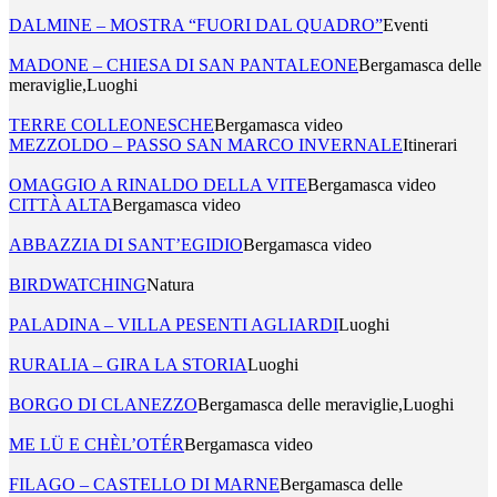
DALMINE – MOSTRA “FUORI DAL QUADRO”
Eventi
MADONE – CHIESA DI SAN PANTALEONE
Bergamasca delle
meraviglie,Luoghi
TERRE COLLEONESCHE
Bergamasca video
MEZZOLDO – PASSO SAN MARCO INVERNALE
Itinerari
OMAGGIO A RINALDO DELLA VITE
Bergamasca video
CITTÀ ALTA
Bergamasca video
ABBAZZIA DI SANT’EGIDIO
Bergamasca video
BIRDWATCHING
Natura
PALADINA – VILLA PESENTI AGLIARDI
Luoghi
RURALIA – GIRA LA STORIA
Luoghi
BORGO DI CLANEZZO
Bergamasca delle meraviglie,Luoghi
ME LÜ E CHÈL’OTÉR
Bergamasca video
FILAGO – CASTELLO DI MARNE
Bergamasca delle