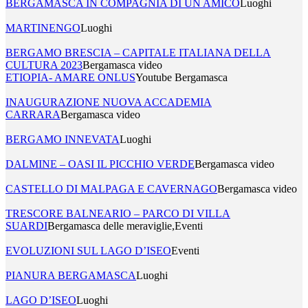
BERGAMASCA IN COMPAGNIA DI UN AMICO
Luoghi
MARTINENGO
Luoghi
BERGAMO BRESCIA – CAPITALE ITALIANA DELLA
CULTURA 2023
Bergamasca video
ETIOPIA- AMARE ONLUS
Youtube Bergamasca
INAUGURAZIONE NUOVA ACCADEMIA
CARRARA
Bergamasca video
BERGAMO INNEVATA
Luoghi
DALMINE – OASI IL PICCHIO VERDE
Bergamasca video
CASTELLO DI MALPAGA E CAVERNAGO
Bergamasca video
TRESCORE BALNEARIO – PARCO DI VILLA
SUARDI
Bergamasca delle meraviglie,Eventi
EVOLUZIONI SUL LAGO D’ISEO
Eventi
PIANURA BERGAMASCA
Luoghi
LAGO D’ISEO
Luoghi