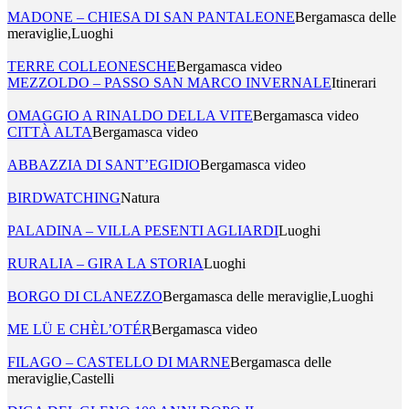
MADONE – CHIESA DI SAN PANTALEONE
Bergamasca delle
meraviglie,Luoghi
TERRE COLLEONESCHE
Bergamasca video
MEZZOLDO – PASSO SAN MARCO INVERNALE
Itinerari
OMAGGIO A RINALDO DELLA VITE
Bergamasca video
CITTÀ ALTA
Bergamasca video
ABBAZZIA DI SANT’EGIDIO
Bergamasca video
BIRDWATCHING
Natura
PALADINA – VILLA PESENTI AGLIARDI
Luoghi
RURALIA – GIRA LA STORIA
Luoghi
BORGO DI CLANEZZO
Bergamasca delle meraviglie,Luoghi
ME LÜ E CHÈL’OTÉR
Bergamasca video
FILAGO – CASTELLO DI MARNE
Bergamasca delle
meraviglie,Castelli