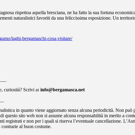
osa rispettoa aquella bresciana, ne ha fatto la sua fortuna economica, g
enti naturalistici favoriti da una feliccissima esposizione. Un territorio 
rgamo/laghi-bergamaschi-cosa-visitare/
___
, curiosità? Scrivi a
: info@bergamasca.net
__
alistica in quanto viene aggiornato senza alcuna periodicità. Non può pe
i questo sito web non si assume alcuna responsabilità in merito a conten
ti registrati e non per i quali si riserva l’eventuale cancellazione. L’Auto
 o contrarie al buon costume.