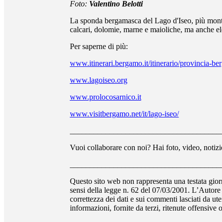
Foto:
Valentino Belotti
La sponda bergamasca del Lago d'Iseo, più montagn
calcari, dolomie, marne e maioliche, ma anche elem
Per saperne di più:
www.itinerari.bergamo.it/itinerario/provincia-be
www.lagoiseo.org
www.prolocosarnico.it
www.visitbergamo.net/it/lago-iseo/
______________________________________
Vuoi collaborare con noi? Hai foto, video, notizie
______________________________________
Questo sito web non rappresenta una testata giorn
sensi della legge n. 62 del 07/03/2001. L’Autore d
correttezza dei dati e sui commenti lasciati da uten
informazioni, fornite da terzi, ritenute offensive