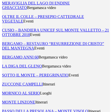
MERAVIGLIA DEL LAGO DI ENDINE
GHIACCIATO
Bergamasca video
OLTRE IL COLLE – PRESEPIO CATTEDRALE
VEGETALE
Eventi
CUSIO – BANDIERA UNICEF SUL MONTE VALLETTO – 21
OTTOBRE 2018
Eventi
BERGAMO – RESTAURO “RESURREZIONE DI CRISTO”
DEL MANTEGNA
Eventi
BERGAMO ANNI 60
Bergamasca video
LA DIGA DEL GLENO
Bergamasca video
SOTTO IL MONTE – PEREGRINATIO
Eventi
ZUCCONE CAMPELLI
Itinerari
MORNICO AL SERIO
Luoghi
MONTE LINZONE
Itinerari
PASSO DELLA PRESOLANA – MONTE VISOLO
Itinerari