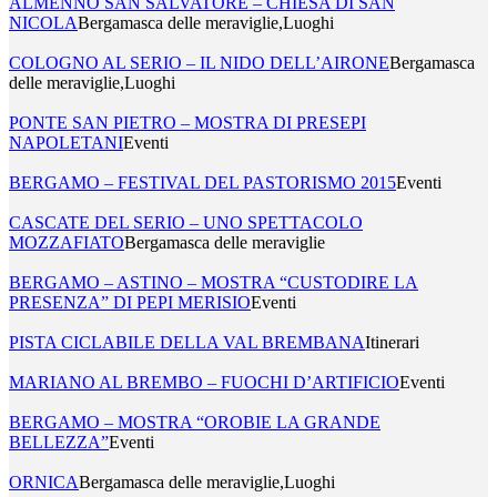
ALMENNO SAN SALVATORE – CHIESA DI SAN
NICOLA
Bergamasca delle meraviglie,Luoghi
COLOGNO AL SERIO – IL NIDO DELL’AIRONE
Bergamasca
delle meraviglie,Luoghi
PONTE SAN PIETRO – MOSTRA DI PRESEPI
NAPOLETANI
Eventi
BERGAMO – FESTIVAL DEL PASTORISMO 2015
Eventi
CASCATE DEL SERIO – UNO SPETTACOLO
MOZZAFIATO
Bergamasca delle meraviglie
BERGAMO – ASTINO – MOSTRA “CUSTODIRE LA
PRESENZA” DI PEPI MERISIO
Eventi
PISTA CICLABILE DELLA VAL BREMBANA
Itinerari
MARIANO AL BREMBO – FUOCHI D’ARTIFICIO
Eventi
BERGAMO – MOSTRA “OROBIE LA GRANDE
BELLEZZA”
Eventi
ORNICA
Bergamasca delle meraviglie,Luoghi