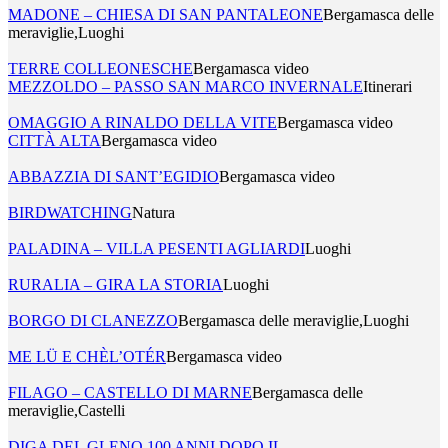
MADONE – CHIESA DI SAN PANTALEONE
Bergamasca delle
meraviglie,Luoghi
TERRE COLLEONESCHE
Bergamasca video
MEZZOLDO – PASSO SAN MARCO INVERNALE
Itinerari
OMAGGIO A RINALDO DELLA VITE
Bergamasca video
CITTÀ ALTA
Bergamasca video
ABBAZZIA DI SANT’EGIDIO
Bergamasca video
BIRDWATCHING
Natura
PALADINA – VILLA PESENTI AGLIARDI
Luoghi
RURALIA – GIRA LA STORIA
Luoghi
BORGO DI CLANEZZO
Bergamasca delle meraviglie,Luoghi
ME LÜ E CHÈL’OTÉR
Bergamasca video
FILAGO – CASTELLO DI MARNE
Bergamasca delle
meraviglie,Castelli
DIGA DEL GLENO 100 ANNI DOPO IL