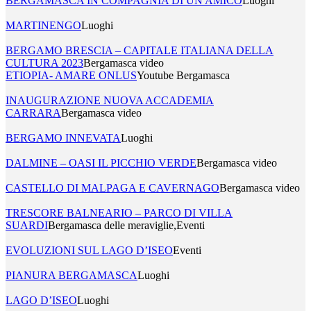
BERGAMASCA IN COMPAGNIA DI UN AMICO
Luoghi
MARTINENGO
Luoghi
BERGAMO BRESCIA – CAPITALE ITALIANA DELLA
CULTURA 2023
Bergamasca video
ETIOPIA- AMARE ONLUS
Youtube Bergamasca
INAUGURAZIONE NUOVA ACCADEMIA
CARRARA
Bergamasca video
BERGAMO INNEVATA
Luoghi
DALMINE – OASI IL PICCHIO VERDE
Bergamasca video
CASTELLO DI MALPAGA E CAVERNAGO
Bergamasca video
TRESCORE BALNEARIO – PARCO DI VILLA
SUARDI
Bergamasca delle meraviglie,Eventi
EVOLUZIONI SUL LAGO D’ISEO
Eventi
PIANURA BERGAMASCA
Luoghi
LAGO D’ISEO
Luoghi